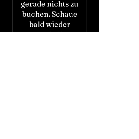
gerade nichts zu
buchen. Schaue
bald wieder
vorbei!
Kontakt
EFG - Bachstrasse
Bachstrasse 8
30167 Hannover
Weitere Fragen:
timo.goerzen@efg-bachstrasse.de